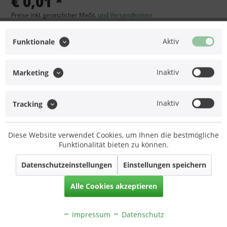
€ 0,01 *
Preise inkl. gesetzlicher MwSt.
und Versandkosten
Versandkostenfreie Lieferung!
Lieferzeit: ca. 12 Arbeitstage (Mo-Fr)
Aktiv
Funktionale
In den
Warenkorb
Inaktiv
Marketing
Merken
Inaktiv
Tracking
Artikel-Nr.:
Set-OL.50.F090
Ähnliche Artikel
Diese Website verwendet Cookies, um Ihnen die bestmögliche
Funktionalität bieten zu können.
Beschreibung
Datenschutzeinstellungen
Einstellungen speichern
ACHTUNG: Artikel NICHT einzeln bestellbar!
mehr
Alle Cookies akzeptieren
Service Hotline
Impressum
Datenschutz