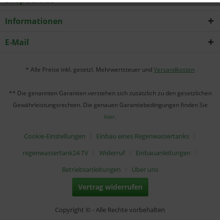
Shop Service
Informationen
E-Mail
* Alle Preise inkl. gesetzl. Mehrwertsteuer und
Versandkosten
** Die genannten Garantien verstehen sich zusätzlich zu den gesetzlichen
Gewährleistungsrechten. Die genauen Garantiebedingungen finden Sie
hier
.
Cookie-Einstellungen
Einbau eines Regenwassertanks
regenwassertank24 TV
Widerruf
Einbauanleitungen
Betriebsanleitungen
Über uns
Vertrag widerrufen
Copyright © - Alle Rechte vorbehalten