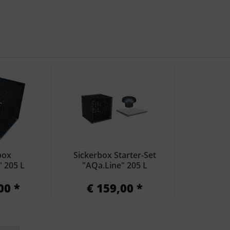
box
Sickerbox Starter-Set
" 205 L
"AQa.Line" 205 L
00 *
€ 159,00 *