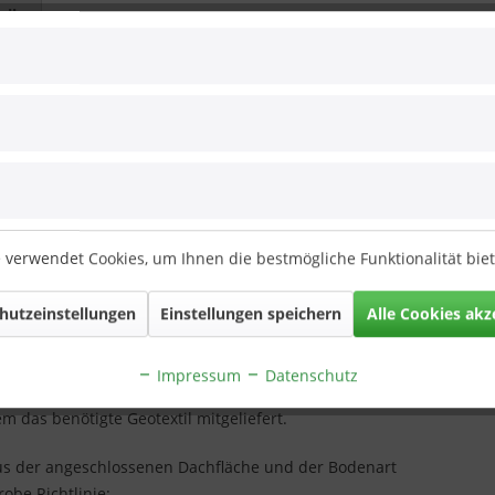
ails
Qa.Line" - Erweiterung-Set 410 L bis 1230
 verwendet Cookies, um Ihnen die bestmögliche Funktionalität bie
g
hren (DN110- oder DN150) an jedem Seitenteil möglich
hutzeinstellungen
Einstellungen speichern
Alle Cookies akz
des Regenwassers ins Erdreich
ung zur Versickerung von Regenwasser ins Erdreich. Das
Impressum
Datenschutz
icht ein größeres Sickervolumen von wahlweise zusätzlich 410 L,
m das benötigte Geotextil mitgeliefert.
aus der angeschlossenen Dachfläche und der Bodenart
robe Richtlinie: