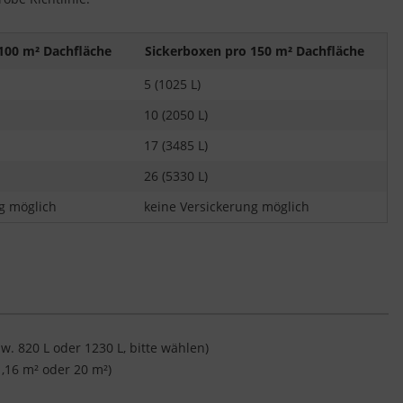
100 m² Dachfläche
Sickerboxen pro 150 m² Dachfläche
5 (1025 L)
10 (2050 L)
17 (3485 L)
26 (5330 L)
g möglich
keine Versickerung möglich
w. 820 L oder 1230 L, bitte wählen)
 ,16 m² oder 20 m²)