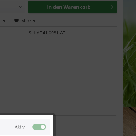
In den
Warenkorb
hen
Merken
Set-AF.41.0031-AT
Aktiv