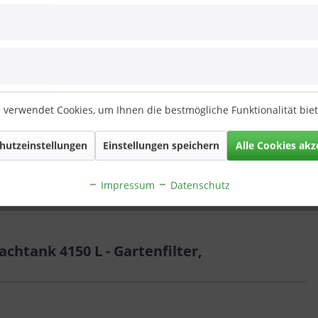
achtank
Zisterne Flachtank
s mit
Pluvo plus mit Haus-
 verwendet Cookies, um Ihnen die bestmögliche Funktionalität bie
lter
und...
1 *
€ 0,01 *
hutzeinstellungen
Einstellungen speichern
Alle Cookies akz
Impressum
Datenschutz
chtank 4150 L - Gartenfilter,