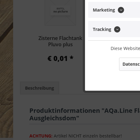
Marketing
Tracking
Zisterne Flachtank
Zisterne Fl
Pluvo plus
Pluvo plu
Diese Website
Gartenfi
€ 0,01 *
€ 0,0
Datensc
Beschreibung
Produktinformationen "AQa.Line Fla
Ausgleichsdom"
ACHTUNG:
Artikel NICHT einzeln bestellbar!