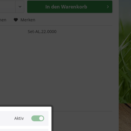
In den
Warenkorb
hen
Merken
Set-AL.22.0000
Aktiv