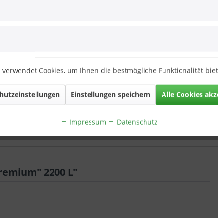
achtank
Zisterne Flachtank
s mit
Pluvo plus mit Haus-
 verwendet Cookies, um Ihnen die bestmögliche Funktionalität bie
lter
und...
1 *
€ 0,01 *
hutzeinstellungen
Einstellungen speichern
Alle Cookies akz
Impressum
Datenschutz
remium" 2200 L"