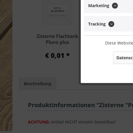
Marketing
Tracking
Zisterne Flachtank
Zisterne Fl
Pluvo plus
Pluvo plu
Diese Website
Gartenfi
€ 0,01 *
€ 0,0
Datensc
Beschreibung
Produktinformationen "Zisterne "P
ACHTUNG:
Artikel NICHT einzeln bestellbar!