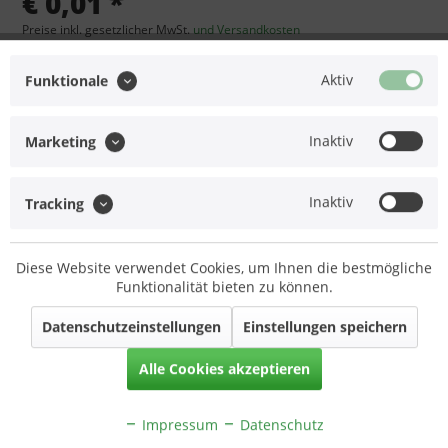
€ 0,01 *
Preise inkl. gesetzlicher MwSt.
und Versandkosten
Versandkostenfreie Lieferung!
Lieferzeit: ca. 12 Arbeitstage (Mo-Fr)
Aktiv
Funktionale
In den
Warenkorb
Inaktiv
Marketing
Merken
Inaktiv
Tracking
Artikel-Nr.:
Set-AL.40.0041
Ähnliche Artikel
Diese Website verwendet Cookies, um Ihnen die bestmögliche
Funktionalität bieten zu können.
Beschreibung
Datenschutzeinstellungen
Einstellungen speichern
ACHTUNG: Artikel NICHT einzeln bestellbar!
mehr
Alle Cookies akzeptieren
Service Hotline
Impressum
Datenschutz