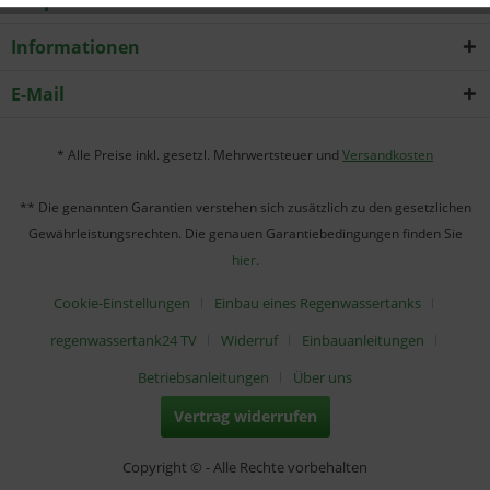
Shop Service
Informationen
E-Mail
* Alle Preise inkl. gesetzl. Mehrwertsteuer und
Versandkosten
** Die genannten Garantien verstehen sich zusätzlich zu den gesetzlichen
Gewährleistungsrechten. Die genauen Garantiebedingungen finden Sie
hier
.
Cookie-Einstellungen
Einbau eines Regenwassertanks
regenwassertank24 TV
Widerruf
Einbauanleitungen
Betriebsanleitungen
Über uns
Vertrag widerrufen
Copyright © - Alle Rechte vorbehalten